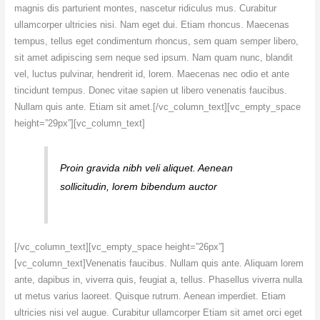
magnis dis parturient montes, nascetur ridiculus mus. Curabitur
ullamcorper ultricies nisi. Nam eget dui. Etiam rhoncus. Maecenas
tempus, tellus eget condimentum rhoncus, sem quam semper libero,
sit amet adipiscing sem neque sed ipsum. Nam quam nunc, blandit
vel, luctus pulvinar, hendrerit id, lorem. Maecenas nec odio et ante
tincidunt tempus. Donec vitae sapien ut libero venenatis faucibus.
Nullam quis ante. Etiam sit amet.[/vc_column_text][vc_empty_space
height=”29px”][vc_column_text]
Proin gravida nibh veli aliquet. Aenean
sollicitudin, lorem bibendum auctor
[/vc_column_text][vc_empty_space height=”26px”]
[vc_column_text]Venenatis faucibus. Nullam quis ante. Aliquam lorem
ante, dapibus in, viverra quis, feugiat a, tellus. Phasellus viverra nulla
ut metus varius laoreet. Quisque rutrum. Aenean imperdiet. Etiam
ultricies nisi vel augue. Curabitur ullamcorper Etiam sit amet orci eget